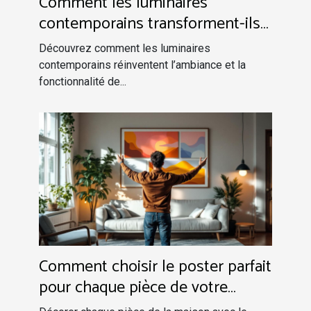
Comment les luminaires
contemporains transforment-ils
votre espace intérieur ?
Découvrez comment les luminaires
contemporains réinventent l’ambiance et la
fonctionnalité de...
Comment choisir le poster parfait
pour chaque pièce de votre
maison ?