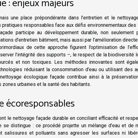
e : enjeux majeurs
ais une place prépondérante dans l’entretien et le nettoyag
es pratiques responsables face aux défis environnementaux des 
açade participe au développement durable, non seulement p
tions d’entretien bâtiment, mais aussi par l’amélioration directe
rimordiaux de cette approche figurent l’optimisation de l’effi
erver l’intégrité des supports –, le respect de la biodiversité l
osourcés et non toxiques. Les méthodes innovantes sont égal
chnologies réduisant la consommation d’eau ou utilisant des a
e nettoyage écologique façade contribue ainsi à la préservati
es zones urbaines et la santé des habitants.
e écoresponsables
t le nettoyage façade durable en conciliant efficacité et resp
e se distingue : ce procédé projette un mélange d’eau et de m
nt salissures et polluants sans agresser les surfaces ni libé