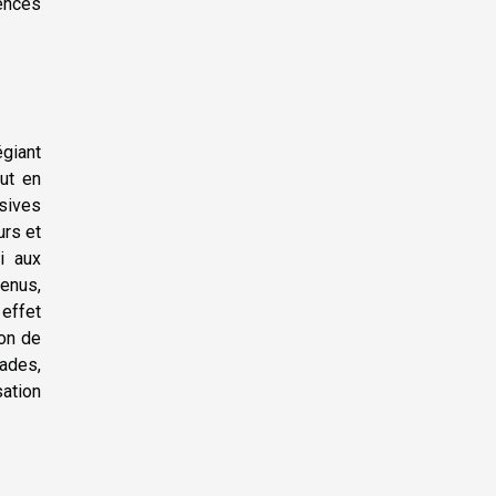
ences
égiant
ut en
asives
urs et
i aux
enus,
 effet
ion de
çades,
ation