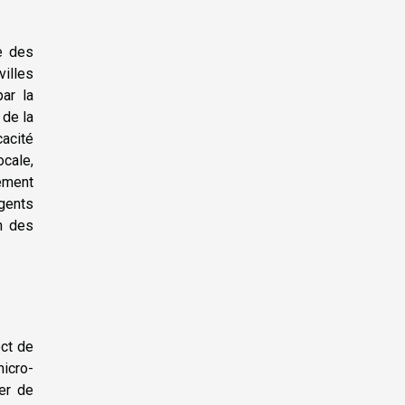
e des
villes
ar la
 de la
cacité
ocale,
ement
gents
on des
ect de
icro-
rer de