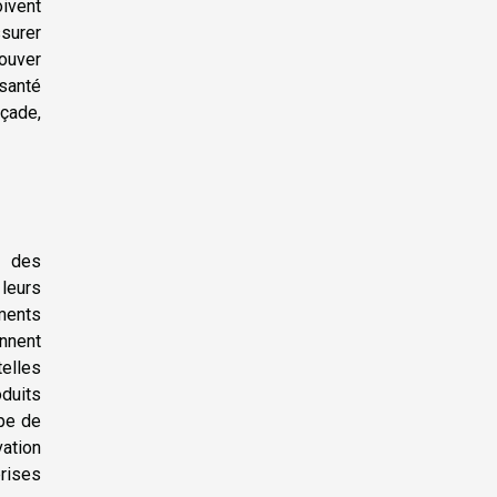
oivent
ssurer
rouver
 santé
çade,
e des
leurs
ments
nnent
telles
duits
ype de
ation
rises