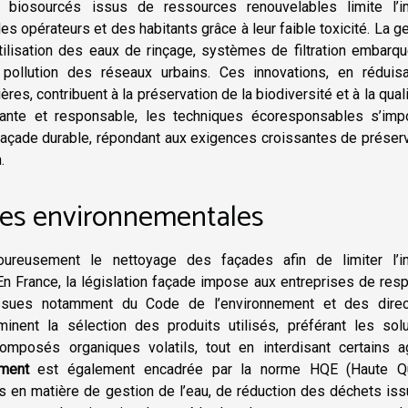
 biosourcés issus de ressources renouvelables limite l’i
es opérateurs et des habitants grâce à leur faible toxicité. La g
tilisation des eaux de rinçage, systèmes de filtration embarq
 pollution des réseaux urbains. Ces innovations, en réduisa
s, contribuent à la préservation de la biodiversité et à la qual
rmante et responsable, les techniques écoresponsables s’imp
çade durable, répondant aux exigences croissantes de préserv
.
es environnementales
ureusement le nettoyage des façades afin de limiter l’i
En France, la législation façade impose aux entreprises de res
issues notamment du Code de l’environnement et des direc
nent la sélection des produits utilisés, préférant les solu
mposés organiques volatils, tout en interdisant certains a
ement
est également encadrée par la norme HQE (Haute Qu
is en matière de gestion de l’eau, de réduction des déchets is