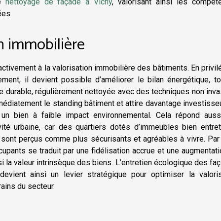
de
nettoyage de façade à Vichy
, valorisant ainsi les compét
ées.
on immobilière
ctivement à la valorisation immobilière des bâtiments. En privil
nt, il devient possible d’améliorer le bilan énergétique, to
çade durable, régulièrement nettoyée avec des techniques non inv
édiatement le standing bâtiment et attire davantage investisse
r un bien à faible impact environnemental. Cela répond auss
vité urbaine, car des quartiers dotés d’immeubles bien entret
 sont perçus comme plus sécurisants et agréables à vivre. Par
cupants se traduit par une fidélisation accrue et une augmentat
si la valeur intrinsèque des biens. L’entretien écologique des fa
evient ainsi un levier stratégique pour optimiser la valoris
ains du secteur.