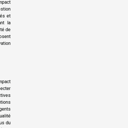
mpact
estion
ués et
nt la
ité de
osent
ation
mpact
pecter
tives
tions
gents
alité
sus du