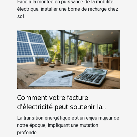
de borne de recharge électrique
Face à la montée en puissance de la mobilité
?
électrique, installer une borne de recharge chez
soi...
Comment votre facture
d'électricité peut soutenir la
transition énergétique
La transition énergétique est un enjeu majeur de
notre époque, impliquant une mutation
profonde...