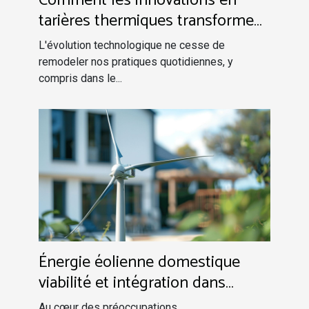
Comment les innovations en
tarières thermiques transforment
le jardinage
L'évolution technologique ne cesse de
remodeler nos pratiques quotidiennes, y
compris dans le...
Énergie éolienne domestique
viabilité et intégration dans
l'autosuffisance énergétique
Au cœur des préoccupations