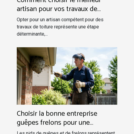
Comment choisir le meilleur
artisan pour vos travaux de
toiture ?
Opter pour un artisan compétent pour des
travaux de toiture représente une étape
déterminante,...
Choisir la bonne entreprise
guêpes frelons pour une
intervention sécurisée
Les nids de guêpes et de frelons représentent