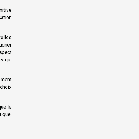
mitive
sation
elles
gagner
aspect
es qui
nement
 choix
quelle
tique,