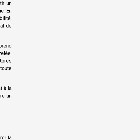
tir un
me. En
ilité,
ial de
mprend
velée.
 Après
 toute
t à la
tre un
rer la