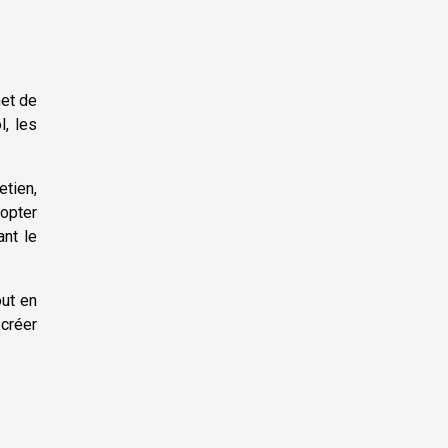
met de
l, les
etien,
 opter
ant le
out en
 créer