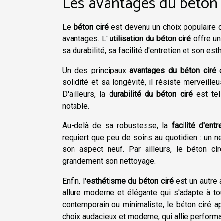
Les avantages du béton 
Le
béton ciré
est devenu un choix populaire d
avantages. L'
utilisation du béton ciré
offre un
sa durabilité, sa facilité d'entretien et son es
Un des principaux
avantages du béton ciré
e
solidité et sa longévité, il résiste merveil
D'ailleurs, la
durabilité du béton ciré
est tel
notable.
Au-delà de sa robustesse, la
facilité d'ent
requiert que peu de soins au quotidien : un n
son aspect neuf. Par ailleurs, le béton ci
grandement son nettoyage.
Enfin, l'
esthétisme du béton ciré
est un autre 
allure moderne et élégante qui s'adapte à tou
contemporain ou minimaliste, le béton ciré ap
choix audacieux et moderne, qui allie performa