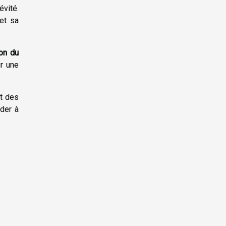
évité.
et sa
ion du
ir une
et des
der à