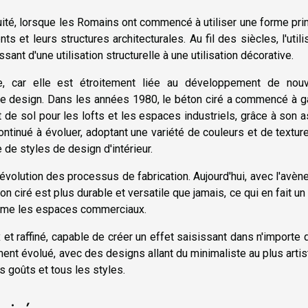
quité, lorsque les Romains ont commencé à utiliser une forme pri
 et leurs structures architecturales. Au fil des siècles, l'utili
nt d'une utilisation structurelle à une utilisation décorative.
e, car elle est étroitement liée au développement de nouv
 de design. Dans les années 1980, le béton ciré a commencé à 
 de sol pour les lofts et les espaces industriels, grâce à son 
continué à évoluer, adoptant une variété de couleurs et de textur
 de styles de design d'intérieur.
l'évolution des processus de fabrication. Aujourd'hui, avec l'avè
 ciré est plus durable et versatile que jamais, ce qui en fait un
même les espaces commerciaux.
et raffiné, capable de créer un effet saisissant dans n'importe 
ent évolué, avec des designs allant du minimaliste au plus artis
es goûts et tous les styles.