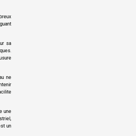
mbreux
nguant
ur sa
iques.
usure
au ne
ntenir
ilite
re une
triel,
est un