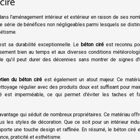
ciré
ans l'aménagement intérieur et extérieur en raison de ses no
e série de bénéfices non négligeables parmi lesquels se disti
thétisme.
st sa durabilité exceptionnelle. Le
béton ciré
est reconnu po
leusement bien au temps et aux diverses conditions météorolog
le qu'il peut durer des décennies sans montrer de signes d'
retien du béton ciré
est également un atout majeur. Ce matéri
ettoyage régulier avec des produits doux est suffisant pour mai
ré est imperméable, ce qui permet d'éviter les taches et fac
avantage qui séduit de nombreux propriétaires. Ce matériau off
s les styles de décoration. Que ce soit pour un intérieur indus
porte une touche design et raffinée. En résumé, le béton ciré 
nce, praticité et esthétisme.